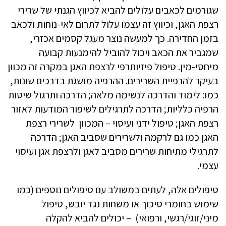
שגורמים לכאבים עלולים להביא לכיווץ הגנתי של שרירי
רצפת האגן, וכיווץ זה עצמו עלול לתרום לאי-נוחות ולכאב
בזמן החדירה. כך למעשה נוצר מעגל קסמים אכזרי,
שמגביר את הכאב ויכול להוביל להימנעות קבועה
מיחסי-מין. טיפול פיזיותרפי לרצפת האגן במקרה זה מכוון
בעיקר להרפיית השרירים. ההרפיה מושגת בדרכים שונות,
כמו: לימוד והדרכה לנשימה מלאה; הדרכה ותרגול שיטות
הרפיה כלליות; הדרכה לתרגילים לשיפור המודעות לאזור
רצפת האגן; טיפול ידני ועיסוי – המכוון לשרירי רצפת
האגן כמו גם לרקמה ולשרירים שסביב האגן; הדרכה
לתרגילי מתיחות שרירים מסביב לאגן ולרצפת אגן ועיסוי
עצמי.
טיפולים אלה, לעתים במשולב עם טיפולים נוספים (כמו
שימוש בחומרי סיכוך או משחות נגד יובש, טיפול
מיני/זוגי/רגשי, ורפואי) – יכולים להביא להקלה