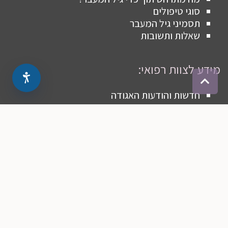
סוגי טיפולים
תסמיני גיל המעבר
שאלות ותשובות
מידע לצוות רפואי:
גלילה
לראש
חדשות והודעות האגודה
העמוד
סקירת מאמרים
מצגות וכנסים
לוח אירועים
ניירות עמדה
בעלי תפקידים
כניסת חברים
צרו קשר
הצטרפות לאגודה