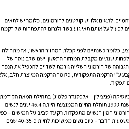
ים. לתאים אלו יש קולטנים להורמונים, כלומר יש לתאים
ולים לפעול על אותם תאי גזע בשד ולגרום להתפתחות של רקמת
 מתחילה ליצר הורמונים, סביב גיל 10.5 בממוצע, כלומר כשנתיים לפני קבלת המחזור הראשון, אז מתחילה
חות שנתיים מקבלת המחזור הראשון. ישנו שלב נוסף של
הגבוהה של הורמוני השלייה גורמת לשדיים להכפיל את הנפח
קבע ע"י הרקמה התפקודית, כלומר הרקמה המייצרת חלב, אלא
 תפקיד.
יוטיקה (פניצילין – אלכסנדר פלמיג) בתחילת המאה הקודמת.
הדברה של גורמים דלקתיים גררה הכפלה בתוחלת החיים. בשנת 1900 תוחלת החיים הממוצעת הייתה 46.4 שנים לנשים
צור של הורמוני המין הנשיים מתפקדות רק עד סביב גיל חמישים – כפי
שהיה צפוי מתוחלת החיים בטבע לפני עידן האנטיביוטיקה. משמעות הדבר – כיום נשים ממשיכות לחיות כ-40-35 שנים