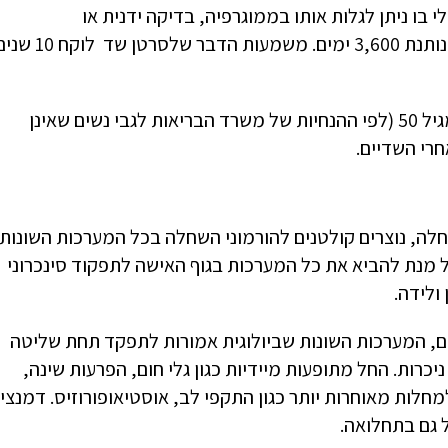
"מ, שזה הגודל המינמלי בו ניתן לגלות אותו בממוגרפיה, בדיקה ידנית או
אולטרה-סאונד. הכפלה של 90 יום זמן חלוקה ב-40 חלוקות נותנת 3,600 ימים. משמעות הדבר שלסרטן שד
נגזר מכל האמור שבדיקות רוטיניות וממוגרפיה כל שנתיים מגיל 50 (לפי ההנחיות של משרד הבריאות לגבי נשים שאינן
חרי השדיים.
לה, נוצרים קולטנים להורמוני השחלה בכל המערכות השונות
ל מנת להביא את כל המערכות בגוף האישה לתפקוד סינכרוני
ולידה.
ם, המערכות השונות שביולוגית אמורות לתפקד תחת שליטה
ניכרות. החל מתופעות מיידיות כגון גלי חום, הפרעות שינה,
למחלות מאוחרות יותר כגון התקפי לב, אוסטיאופורוזיס. דמנצי
ל גם בתחלואה.