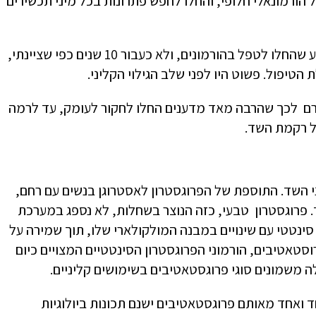
הורמונאלי חלופי, והחלו לחפש פתרונות בכל מיני תכשירים
ובאותם פרסומים לא הודגש שגילו סרטן שד תוך 5 שנים מרגע שהחלו לטפל בהורמונים, ולא כעבור 10 שנים כפי שציינתי,
יפול. פשוט היו לפני שלב הגילוי הקליני.
רם לכך שהרבה מאד מדענים החלו לחקור לעומק, עד לרמה
ל רקמת השד.
 השד. התוספת של הפרוגסטרון לאסטרוגן בנשים עם רחם,
 פרוגסטרון טבעי, כזה הנוצר בשחלות, לא נספג במערכת
 סינטטי עם שינויים במבנה המולקולארי שלו, תוך שמירה על
רוסטאטיבים, הורמוני הפרוגסטרון הסינטטיים המצויים כיום
ה משמונים סוגי פרוגסטאטיבים בשימושים קליניים.
ואחד מאותם פרוגסטאטיבים ישנם תכונות ביולוגיות