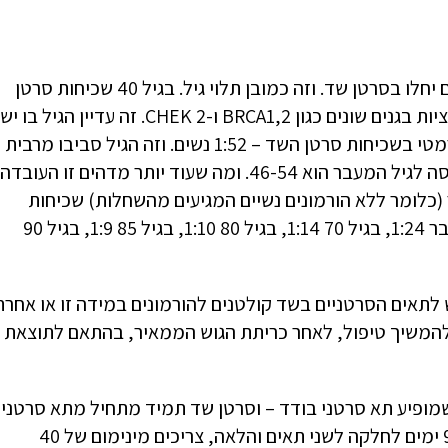
זהו הסרטן השכיח ביותר בנשים. במהלך החיים 12% מהנשים יחלו בסרטן שד. וזה כמובן תלוי גיל. בגיל 40 שכיחות סרטן
שד הוא 1:3893. די נדיר, ובעיקר תלוי בתורשה גנטית – מוטציות בגנים שונים כגון BRCA1,2 ו-CHEK 2. זה עדיין הגיל בו יש
מחזורים ופעילות הורמונאלית שחלתית. בגיל 50 חל זינוק דרמטי בשכיחות סרטן השד – 1:52 נשים. וזה הגיל סביבו מרבית
הנשים מפסיקות לקבל מחזורים סדירים – בממוצע גיל הכניסה לגיל המעבר הוא 46-54. ומה שעוד יותר מדהים זו העובדה
כלומר ללא הורמונים נשיים המגיעים מהשחלות) שכיחות
סרטן שד מכפיל עצמו ב-100%! כלומר בגיל 60 השכיחות כבר 1:24, בגיל 70 1:14, בגיל 80 1:10, בגיל 85 1:9, בגיל 90
סוגים שונים של סרטני שד. ברובם הגדול – 84-86% יש לתאים הסרטניים בשד קולטנים להורמונים במידה זו או אחר
ד ולהמשיך טיפול, לאחר כריתת הגוש הממאיר, בהתאם לתוצאת
שמופיע תא סרטני בודד – וסרטן שד תמיד מתחיל מתא סרטני
בודד ולא מהשתנות של ממצא שפיר לממאיר, לוקח 90-200 ימים לחלקה לשני תאים והלאה, צריכים מינימום של 40