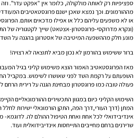
ספציפיות רק לאותה מולקולה, כלומר אין "אפקט עדר". וזה 
מההורמונים. וכך נמצא שאכן ישנם פרוגסטאטיבים המעודדי
או לא משפעים עליהם כלל או אפילו מדכאים אותם. הפרוגס
(ונקרא מדרוקסי-פרוגסטרון-אצטאט) שייך לקטגוריה של הת
מונע חלק מההשפעה המיטיבה של אסטרוגן בהגנה על השד מ
ברור ששימוש בהורמון לא נכון מביא לתוצאה לא רצויה!
מאז הפרוגסטאטיב האמור הוצא משימוש קליני בגיל המעבר 
השפעתם על רקמת השד לפני שאושרו לשימוש. במקביל החלו
פעולה טובה כמו פרוגסטרון מבחינת הגנה על רירית הרחם
השימוש הקליני כיום במגוון התכשירים ההורמונאליים הקיימ
המתן (דרך העורי,דרך הפה, התקן הורמונאלי ישירות לחלל ה
אינדיבידואלי לכל אחת ואחת הטיפול ההולם לה. לדוגמא- מ
שרירנים ברחם מחייבים התייחסות אינדיבידואלית ועוד.