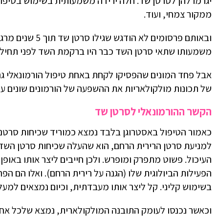
יגרמו להן לסרטן שד. חלה ירידה משמעותית בשימוש בטיפול 
ממקור צמחי, ועוד.
משמעותו שתאי סרטן השד כבר היו ברקמת השד לפני תחילת הט
אבל פחד המונים שהפסיקו לקחת באחת טיפול הורמונאלי ג
של תכונות מולקולאריות את ההשפעה של הורמונים שונים ע
הקשר ההורמונאלי לסרטן שד
כאמור הטיפול באסטרוגן בלבד נמצא כמוריד שכיחות סרטני
למניעת סרטן הרירית הרחם, הוא שהעלה שכיחות סרטן השד.
העיכול. פשוט מתפרק ומופרש. ולכן חייבים ליצר אותו באופן
הפעילות הביולוגית שלו (הגנה על רירית הרחם). ואלו הם הפ
בשימוש קליני. קל ליצר אותו מעבדתית, וכיום נמצאים למעל
וכאשר נכנסו לעומק התובנה המולקולארית, נמצא שלכל אחד 