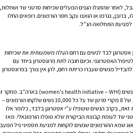
ל, לאחר שהתגלו הגנים המעלים שכיחות סרטני שד ושחלות,
ות לפני גיל 40, ראו שמחלות אלו, ברובן, נגרמו או הואצו עקב חסר הורמונים. רופאים החלו
 למניעת התחלואה הנ"ל.
 אסטרוגן לבד לנשים עם רחם העלה משמעותית את שכיחות
טיפול האסטרוגני. וכיום חובה לתת פרוגסטרון ביחד עם
להבדיל מנשים שעברו כריתת רחם, להן אין צורך בפרוגסטרון
ביולי 2002 התפרסם המחקר הגדול בעולם, מחקר בריאות הנשים (women's health initiative – WHI) בארה"ב. מ
הופסק לאחר מעט יותר מחמש שנים לאור ממצא של תוספת של 8 מקרי סרטן שד על כל 10,000 נשים שלקחו הורמונים –
 זאת, בקרב הנשים שטופלו ע"י אסטרוגן בלבד, כלומר אלו
ני שד לעומת קבוצת הביקורת שלא טופלו הורמונאלי. מאז
וג שמא ההורמונים שנשים לוקחות למניעת תסמיני גיל המעב