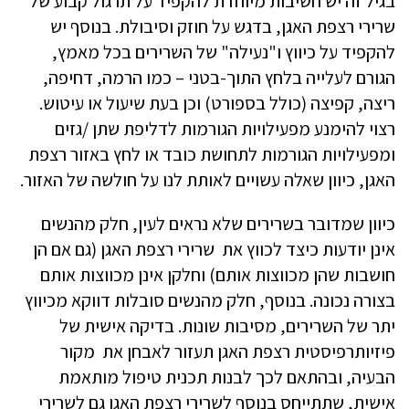
בגיל זה יש חשיבות מיוחדת להקפיד על תרגול קבוע של
שרירי רצפת האגן, בדגש על חוזק וסיבולת. בנוסף יש
להקפיד על כיווץ ו"נעילה" של השרירים בכל מאמץ,
הגורם לעלייה בלחץ התוך-בטני – כמו הרמה, דחיפה,
ריצה, קפיצה (כולל בספורט) וכן בעת שיעול או עיטוש.
רצוי להימנע מפעילויות הגורמות לדליפת שתן /גזים
ומפעילויות הגורמות לתחושת כובד או לחץ באזור רצפת
האגן, כיוון שאלה עשויים לאותת לנו על חולשה של האזור.
כיוון שמדובר בשרירים שלא נראים לעין, חלק מהנשים
אינן יודעות כיצד לכווץ את שרירי רצפת האגן (גם אם הן
חושבות שהן מכווצות אותם) וחלקן אינן מכווצות אותם
בצורה נכונה. בנוסף, חלק מהנשים סובלות דווקא מכיווץ
יתר של השרירים, מסיבות שונות. בדיקה אישית של
פיזיותרפיסטית רצפת האגן תעזור לאבחן את מקור
הבעיה, ובהתאם לכך לבנות תכנית טיפול מותאמת
אישית, שתתייחס בנוסף לשרירי רצפת האגן גם לשרירי