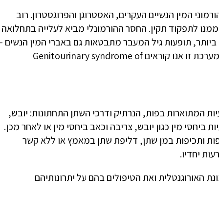
מוני המין הנשיים העקרים, האסטרוגן והפרוגסטרון. רוב
ממנו לתפקוד תקין. החסר ההורמונלי מביא לעלייה בתחלואה
 ביותר, תופעות גיל המעבר מתבטאות גם באברי המין הנשים –
הפות, הנרתיק, רצפת האגן ומערכת השתן. לכלל ההפרעה במערכת זו אנו קוראים Genitourinary syndrome of
ות המתוארות בפות, הנרתיק ודרכי השתן התחתונות: יובש,
ות ביחסי מין כגון יובש, צריבה וכאב ביחסי מין או לאחר מכן.
פות ותכיפות במן שתן, דליפת שתן במאמץ או ללא קשר
ות יחדיו.
ת האורוגנטלית ואת הטיפולים בהם על יתרונותיהם