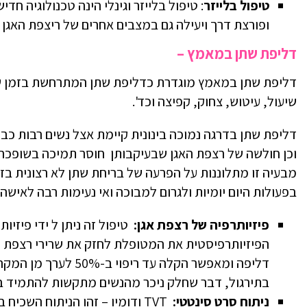
טיפול בלייזר
: טיפול בלייזר וגינלי הינה טכנולוגיה חד
ופורצת דרך ויעילה גם במצבים אחרים של ריצפת האגן 
דליפת שתן במאמץ –
דליפת שתן במאמץ מוגדרת כדליפת שתן המתרחשת בזמן שי
שיעול, עיטוש, צחוק, קפיצה וכד'.
דליפת שתן בדרגה נמוכה בינונית קיימת אצל נשים רבות כבר 
וכן חולשה של רצפת האגן שבעיקבותן חוסר תמיכה בשופכה (
מבעיה זו מתלוננות על הפרעה של בריחת שתן לא רצונית בזמן
בפעולות היום יומיות ולגרום למבוכה ואי נעימות רבה לאי
פיזיותרפיה של רצפת אגן:
טיפול זה ניתן ל ידי פיזי
הפיזיותרפיסטית את המטופלת לחזק את שרירי רצפת האג
דליפה ומאפשר הקלה עד
בתירגול, דבר שחלק ניכר מהנשים מתקשות להתמיד בו
ניתוח סרט סינטטי:
TVT ודומיו – זהו הניתוח השכיח ביותר לדליפת שתן קשה במאמץ.