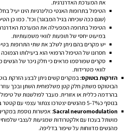
את המערכת האדרנרגית.
הטיפול בתרופות האנטי כולינרגיות הינו יעיל בח
(שגם ככה שכיחה בגיל המבוגר) וכד'. כמו כן הטיפ
הטיפול בתרופה המפעילה את המערכת האדרנרגית ה
במיעוט יחסי של תופעות לוואי משמעותיות.
יש מקרים בהם ניתן לשלב את שתי התרופות בטיפ
חסרונו של הטיפול הרפואי הוא ביעילותו הנמוכה י
סקרים שפורסמו מראים כי חלק ניכר של הנשים מ
לוואי מטרידות.
הזרקות בוטוקס:
במקרים קשים ניתן לבצע הזרקת בוטו
הבוטוקס משתק חלק קטן משלפוחית השתן ובכך עוזר ב
בהרדמה כללית או אזורית. מעבר לפולשנות של טיפול זה
בנוסף כ5-7% מהנשים יצטרכו צנתור עצמי עם קטטר בשל שיתוק יתר של השלפוחית.
Sacral neuromodulation
: אפשרות נוספת במקרים
מהנשים מדווחות על שיפור בדליפה.