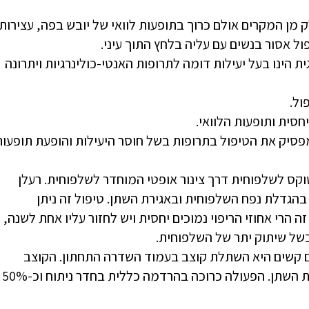
לק מן המקרים אולם כרוך בתופעות לוואי של יובש בפה, עצירות
ול אסור בנשים עם עליה בלחץ התוך עיני.
ינו בעל יעילות דומה לתרופות האנטי-כולינרגיות ויתרונה
ול.
חסית ותופעות הלוואי.
פסיק את הטיפול בתרופות בשל חוסר היעילות והופעת תופעות
קס לשלפוחית דרך צינור אופטי המוחדר לשלפוחית. רעלן
הגדלת נפח השלפוחית ובאגירת השתן. טיפול זה ניתן
 הרי אחוזי הריפוי נמוכים יחסית ויש לחזור עליו אחת לשנה,
 קשים היא השתלת קוצב בעמוד השדרה התחתון. הקוצב
מושתל בעכוז עם אלקטרודות שמגיעות לעצבי שלפוחית השתן. הפעולה כרוכה בהרדמה כללית בחדר ניתוח וכ-50%