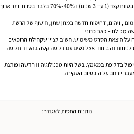
אחוז ההצלחה של ניתוח MUS נע בין 60-85 אחוז בטווח קצר (1 עד 3 שנים) ו 40%-70% בלבד בטווח יותר ארוך
ימום , זיהום, דחיפות חדשה במתן שתן, חישוף של הרשת
ה מכולם – כאב כרוני
 הבריאות הלאומית (NHS) החליטה על הוצאת הסרט משימוש. חשוב לציין שקהילת הרופאים
ום לניתוח זה ביחוד אצל נשים עם דליפה קשה בהעדר חלופה
יפול בדליפת במאמץ. בשל היות טכנולוגיה זו חדשה ופורצת
עבר יורחב עליה בסיום הסקירה.
נותנות החסות לאגודה: