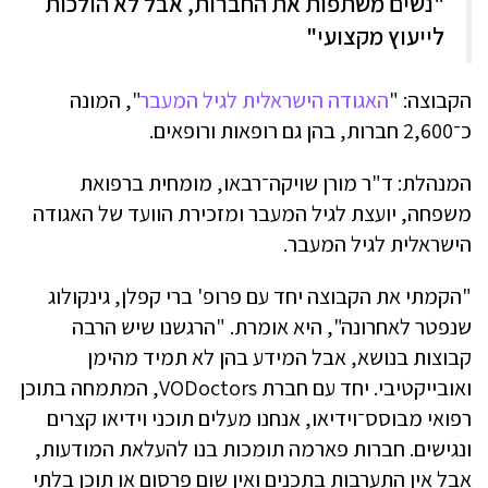
"נשים משתפות את החברות, אבל לא הולכות
לייעוץ מקצועי"
הקבוצה: "
האגודה הישראלית לגיל המעבר
", המונה
כ־2,600 חברות, בהן גם רופאות ורופאים.
המנהלת: ד"ר מורן שויקה־רבאו, מומחית ברפואת
משפחה, יועצת לגיל המעבר ומזכירת הוועד של האגודה
הישראלית לגיל המעבר.
"הקמתי את הקבוצה יחד עם פרופ' ברי קפלן, גינקולוג
שנפטר לאחרונה", היא אומרת. "הרגשנו שיש הרבה
קבוצות בנושא, אבל המידע בהן לא תמיד מהימן
ואובייקטיבי. יחד עם חברת VODoctors, המתמחה בתוכן
רפואי מבוסס־וידיאו, אנחנו מעלים תוכני וידיאו קצרים
ונגישים. חברות פארמה תומכות בנו להעלאת המודעות,
אבל אין התערבות בתכנים ואין שום פרסום או תוכן בלתי