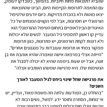
שהביא לתוצאות פחות חיוביות. בהמשך, כשבדקו לעומק,
עם התאמה לתרופות הקיימות היום, הבינו שהתוצאות
יצאו מוּטות ולא בהכרח מדויקות. כיום יודעים שלטיפול
הורמונלי יש חסרונות, אבל לפי הקווים המנחים של כל
האיגודים הבינלאומיים בתחום הטיפול ההורמונלי הוא
עדיין קו ראשון לתסמיני גיל המעבר. לנשים שלא יכולות
ולא רוצות לקחת הורמונים, יש פתרונות, כגון תרופות
ממקור צמחי או תרופות שעובדות על מנגנונים אחרים".
"הייתה אצלי במרפאה אישה שאמרה שהיא אוהבת את בן
זוגה, אבל יש שעות ביממה שהיא לא יכולה לסבול את
הנשימות שלו. היא מרגישה שמשהו השתבש אצלה"
את מרגישה שחל שינוי ביחס לגיל המעבר לאורך
השנים?
"בהחלט כן, המודעות עלתה וזה משמח מאוד, ועדיין, יש
אי־נוחות, הסתרה וחוסר ידע. למשל, נשים רבות לא
יודעות שגלי חום יכולים להופיע כבר בתקופה שבה